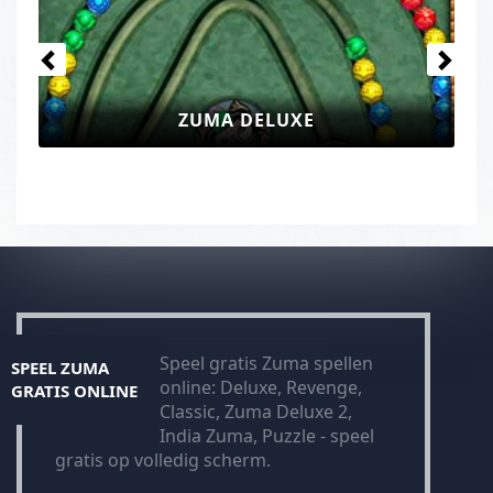
ZUMA DELUXE
Speel gratis Zuma spellen
SPEEL ZUMA
online: Deluxe, Revenge,
GRATIS ONLINE
Classic, Zuma Deluxe 2,
India Zuma, Puzzle - speel
gratis op volledig scherm.