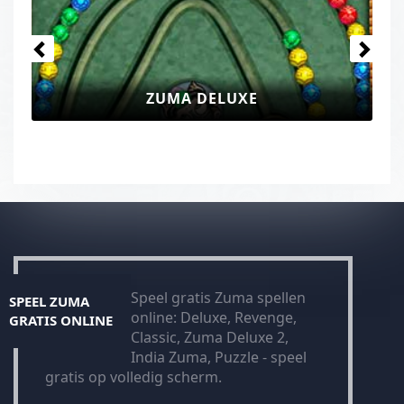
ZUMA DELUXE
Speel gratis Zuma spellen
SPEEL ZUMA
online: Deluxe, Revenge,
GRATIS ONLINE
Classic, Zuma Deluxe 2,
India Zuma, Puzzle - speel
gratis op volledig scherm.