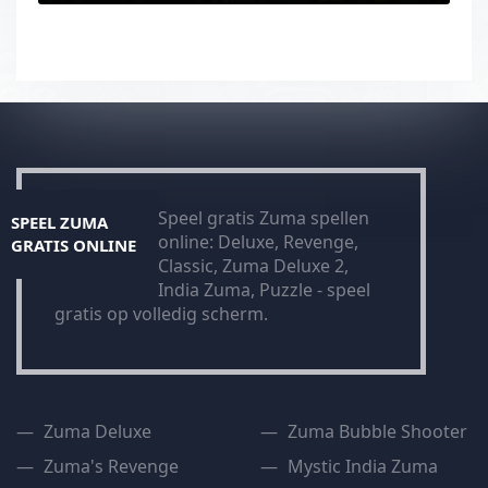
Speel gratis Zuma spellen
SPEEL ZUMA
online: Deluxe, Revenge,
GRATIS ONLINE
Classic, Zuma Deluxe 2,
India Zuma, Puzzle - speel
gratis op volledig scherm.
Zuma Deluxe
Zuma Bubble Shooter
Zuma's Revenge
Mystic India Zuma